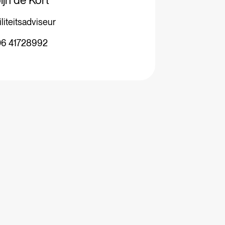
liteitsadviseur
06 41728992