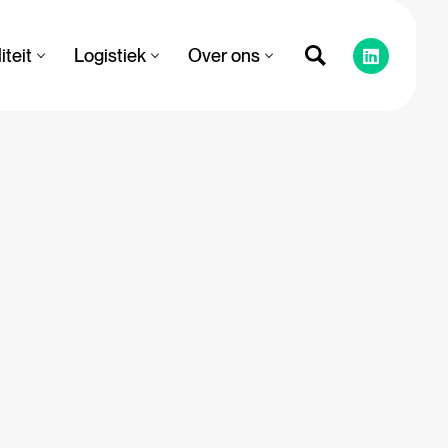
iteit
Logistiek
Over ons